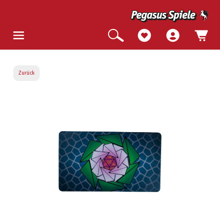
Zurück
Bildergalerie überspringen