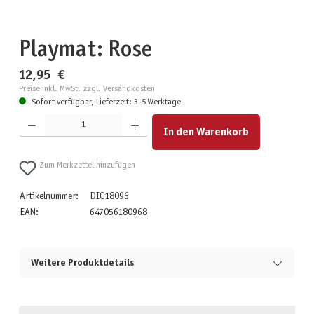
Playmat: Rose
12,95 €
Preise inkl. MwSt. zzgl. Versandkosten
Sofort verfügbar, Lieferzeit: 3-5 Werktage
Produkt Anzahl: Gib den gewünschten Wert ein oder benutze die Schaltflächen um die Anzahl zu erhöhen
In den Warenkorb
Zum Merkzettel hinzufügen
Artikelnummer:
DIC18096
EAN:
647056180968
Weitere Produktdetails