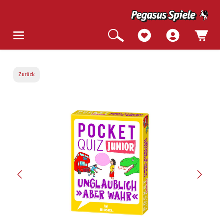
Zurück
Bildergalerie überspringen