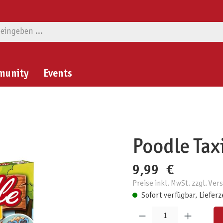
munity
Events
Poodle Tax
9,99 €
Preise inkl. MwSt. zzgl. Ve
Sofort verfügbar, Lieferz
Produkt Anzahl: Gib den gewünschten W