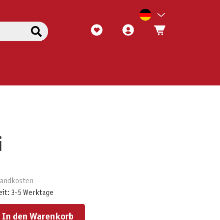
i
rsandkosten
eit: 3-5 Werktage
ert ein oder benutze die Schaltflächen um die Anzahl zu erhöhen oder zu reduzieren.
In den Warenkorb