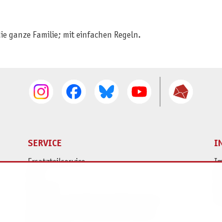
die ganze Familie; mit einfachen Regeln.
SERVICE
I
Ersatzteilservice
I
AGB
K
Widerruf
D
Versand- und Zahlungsbedingungen
Pr
Batterie- und Verpackungshinweise