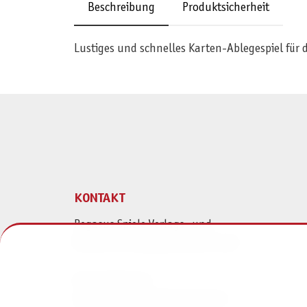
Beschreibung
Produktsicherheit
Lustiges und schnelles Karten-Ablegespiel für 
KONTAKT
Pegasus Spiele Verlags- und
Medienvertriebsgesellschaft mbH
Am Straßbach 3
61169 Friedberg (Deutschland)