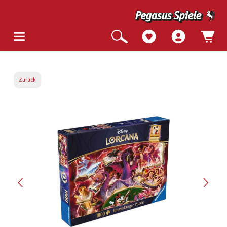
Zurück
Bildergalerie überspringen