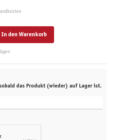
rsandkosten
ert ein oder benutze die Schaltflächen um die Anzahl zu erhöhen oder zu reduzieren.
In den Warenkorb
fügen
sobald das Produkt (wieder) auf Lager ist.