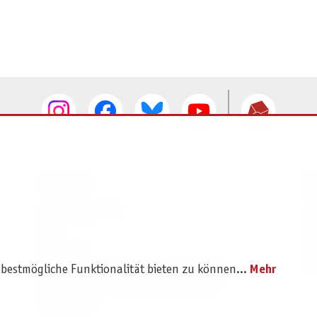
SERVICE
I
Ersatzteilservice
I
AGB
K
Widerruf
D
Versand- und Zahlungsbedingungen
Pr
 bestmögliche Funktionalität bieten zu können...
Mehr
Batterie- und Verpackungshinweise
B2B Portal