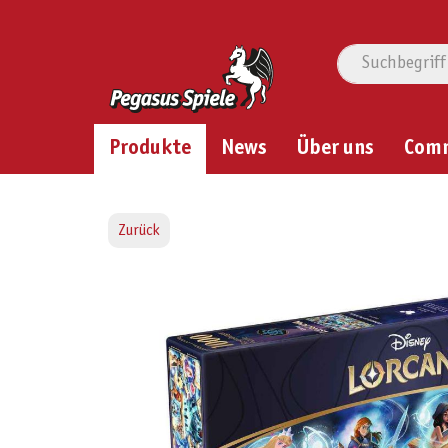
Produkte
News
Über uns
Com
Zurück
Bildergalerie überspringen