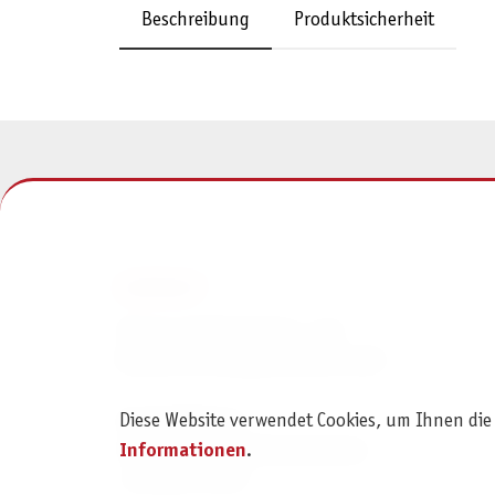
Beschreibung
Produktsicherheit
KONTAKT
Pegasus Spiele Verlags- und
Medienvertriebsgesellschaft mbH
Diese Website verwendet Cookies, um Ihnen die
Am Straßbach 3
Informationen
.
61169 Friedberg (Deutschland)
+49 6031 72170