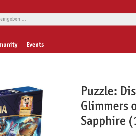
munity
Events
Puzzle: Di
Glimmers o
Sapphire (