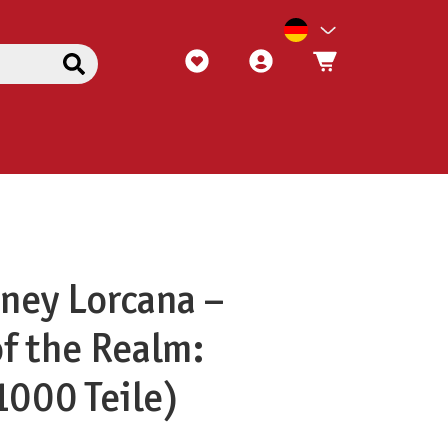
sney Lorcana –
f the Realm:
1000 Teile)