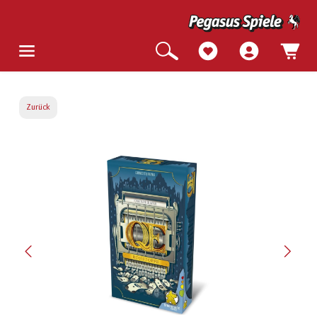
Zurück
Bildergalerie überspringen