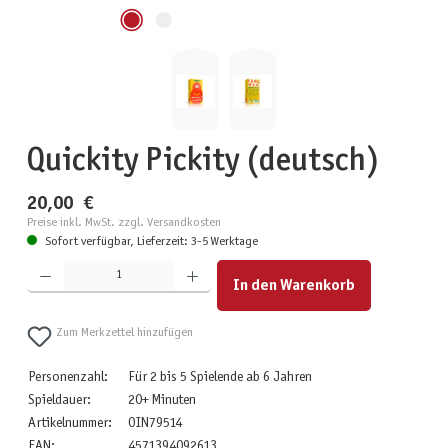
Quickity Pickity (deutsch)
20,00 €
Preise inkl. MwSt. zzgl. Versandkosten
Sofort verfügbar, Lieferzeit: 3-5 Werktage
Produkt Anzahl: Gib den gewünschten Wert ein oder benutze die Schaltflächen um die Anzahl zu erhöhen
In den Warenkorb
Zum Merkzettel hinzufügen
Personenzahl:
Für 2 bis 5 Spielende ab 6 Jahren
Spieldauer:
20+ Minuten
Artikelnummer:
OIN79514
EAN:
4571394092613