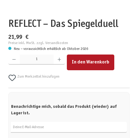
REFLECT – Das Spiegelduell
21,99 €
Preise inkl. MwSt. zzgl. Versandkosten
Neu – voraussichtlich erhältlich ab Oktober 2026
Produkt Anzahl: Gib den gewünschten Wert ein oder benutze die Schaltflächen um die Anzahl zu erhöhen
In den Warenkorb
Zum Merkzettel hinzufügen
Benachrichtige mich, sobald das Produkt (wieder) auf
Lager ist.
Deine E-Mail-Adresse