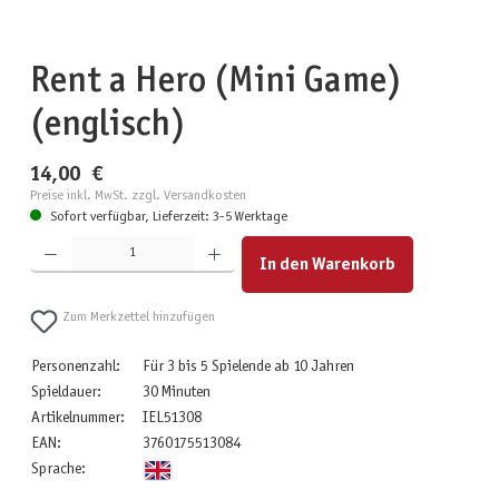
Rent a Hero (Mini Game)
(englisch)
14,00 €
Preise inkl. MwSt. zzgl. Versandkosten
Sofort verfügbar, Lieferzeit: 3-5 Werktage
Produkt Anzahl: Gib den gewünschten Wert ein oder benutze die Schaltflächen um die Anzahl zu erhöhen
In den Warenkorb
Zum Merkzettel hinzufügen
Personenzahl:
Für 3 bis 5 Spielende ab 10 Jahren
Spieldauer:
30 Minuten
Artikelnummer:
IEL51308
EAN:
3760175513084
Sprache: