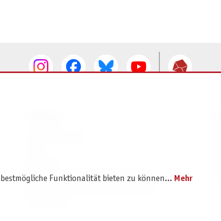
SERVICE
I
Ersatzteilservice
I
AGB
K
Widerruf
D
Versand- und Zahlungsbedingungen
Pr
 bestmögliche Funktionalität bieten zu können...
Mehr
Batterie- und Verpackungshinweise
B2B Portal