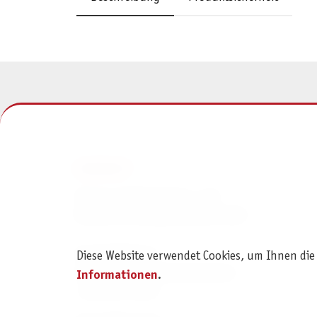
KONTAKT
Pegasus Spiele Verlags- und
Medienvertriebsgesellschaft mbH
Am Straßbach 3
Diese Website verwendet Cookies, um Ihnen die
61169 Friedberg (Deutschland)
Informationen
.
+49 6031 72170