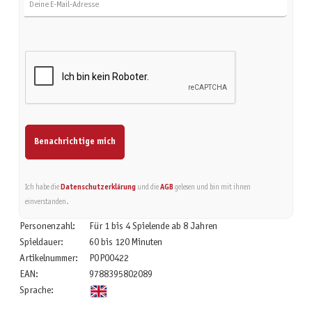
Benachrichtige mich
Ich habe die
Datenschutzerklärung
und die
AGB
gelesen und bin mit ihnen
einverstanden.
Personenzahl:
Für 1 bis 4 Spielende ab 8 Jahren
Spieldauer:
60 bis 120 Minuten
Artikelnummer:
POP00422
EAN:
9788395802089
Sprache: