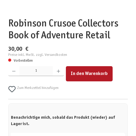
Robinson Crusoe Collectors
Book of Adventure Retail
30,00 €
Preise inkl. MwSt. zzgl. Versandkosten
Vorbestellen
Produkt Anzahl: Gib den gewünschten Wert ein oder benutze die Schaltflächen um die Anzahl zu erhöhen
In den Warenkorb
Zum Merkzettel hinzufügen
Benachrichtige mich, sobald das Produkt (wieder) auf
Lager ist.
Deine E-Mail-Adresse