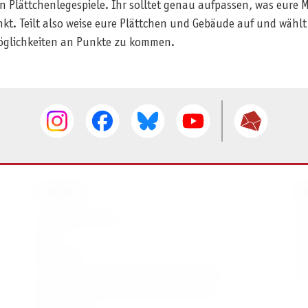
ren Plättchenlegespiele. Ihr solltet genau aufpassen, was eure
nkt. Teilt also weise eure Plättchen und Gebäude auf und wählt
Möglichkeiten an Punkte zu kommen.
SERVICE
I
Ersatzteilservice
I
AGB
K
Widerruf
D
Versand- und Zahlungsbedingungen
Pr
Batterie- und Verpackungshinweise