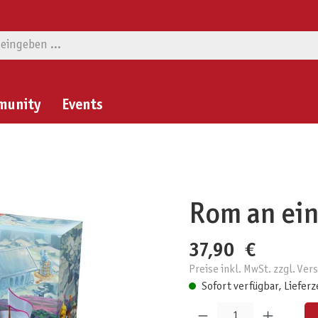
munity
Events
Rom an ei
37,90 €
Preise inkl. MwSt. zzgl. Ve
Sofort verfügbar, Lieferz
Produkt Anzahl: Gib den gewünschten W