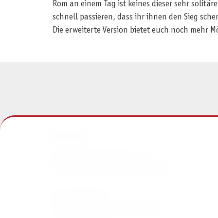
Rom an einem Tag ist keines dieser sehr solitä
schnell passieren, dass ihr ihnen den Sieg sche
Die erweiterte Version bietet euch noch mehr 
KONTAKT
Pegasus Spiele Verlags- und
Medienvertriebsgesellschaft mbH
Am Straßbach 3
61169 Friedberg (Deutschland)