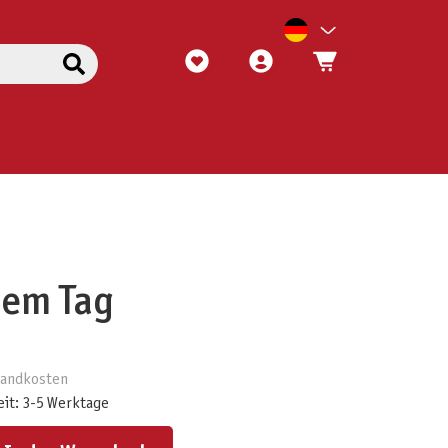
nem Tag
rsandkosten
eit: 3-5 Werktage
ert ein oder benutze die Schaltflächen um die Anzahl zu erhöhen oder zu reduzieren.