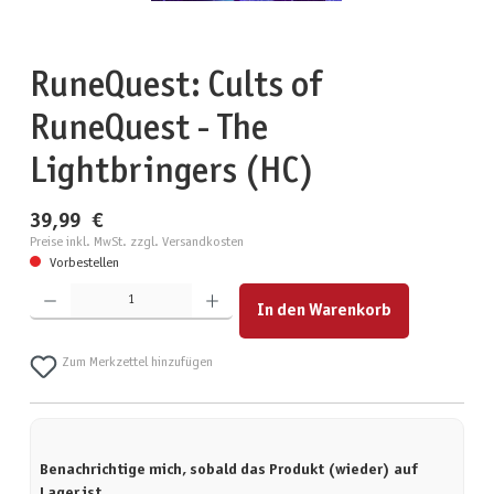
RuneQuest: Cults of
RuneQuest - The
Lightbringers (HC)
39,99 €
Preise inkl. MwSt. zzgl. Versandkosten
Vorbestellen
Produkt Anzahl: Gib den gewünschten Wert ein oder benutze die Schaltflächen um die Anzahl zu erhöhen
In den Warenkorb
Zum Merkzettel hinzufügen
Benachrichtige mich, sobald das Produkt (wieder) auf
Lager ist.