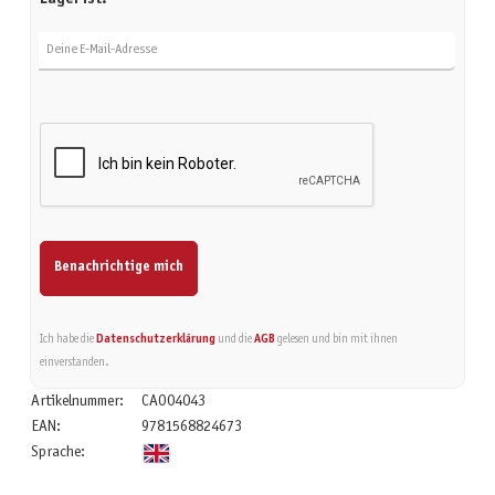
Deine E-Mail-Adresse
Benachrichtige mich
Ich habe die
Datenschutzerklärung
und die
AGB
gelesen und bin mit ihnen
einverstanden.
Artikelnummer:
CAO04043
EAN:
9781568824673
Sprache: