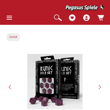
Zurück
Bildergalerie überspringen