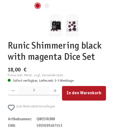
Runic Shimmering black
with magenta Dice Set
18,00 €
Preise inkl. MwSt. zzgl. Versandkosten
Sofort verfügbar, Lieferzeit: 3-5 Werktage
Produkt Anzahl: Gib den gewünschten Wert ein oder benutze die Schaltflächen um die Anzahl zu erhöhen
In den Warenkorb
Zum Merkzettel hinzufügen
Artikelnummer:
QWOSRUN8
EAN:
5907699497553