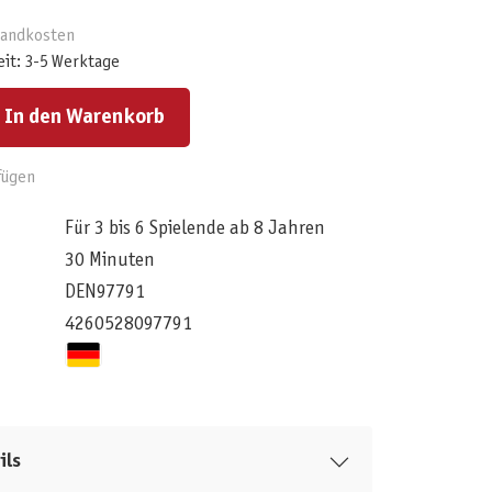
rsandkosten
eit: 3-5 Werktage
ert ein oder benutze die Schaltflächen um die Anzahl zu erhöhen oder zu reduzieren.
In den Warenkorb
fügen
Für 3 bis 6 Spielende ab 8 Jahren
30 Minuten
DEN97791
4260528097791
ils