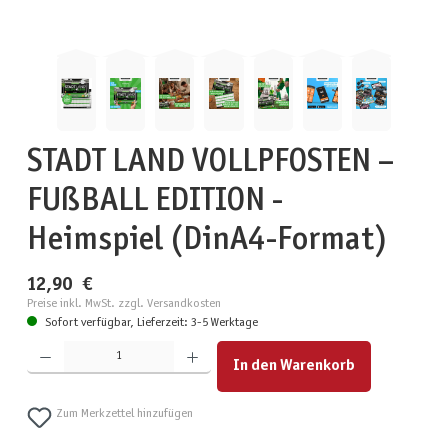
STADT LAND VOLLPFOSTEN –
FUßBALL EDITION -
Heimspiel (DinA4-Format)
12,90 €
Preise inkl. MwSt. zzgl. Versandkosten
Sofort verfügbar, Lieferzeit: 3-5 Werktage
Produkt Anzahl: Gib den gewünschten Wert ein oder benutze die Schaltflächen um die Anzahl zu erhöhen
In den Warenkorb
Zum Merkzettel hinzufügen