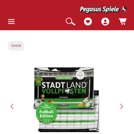
Zurück
Bildergalerie überspringen