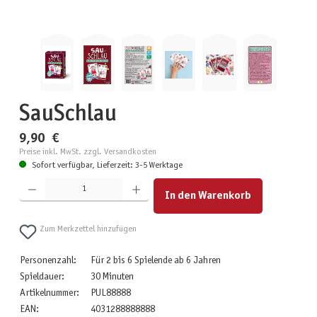
SauSchlau
9,90 €
Preise inkl. MwSt. zzgl. Versandkosten
Sofort verfügbar, Lieferzeit: 3-5 Werktage
Produkt Anzahl: Gib den gewünschten Wert ein oder benutze die Schaltflächen um die Anzahl zu erhöhen
In den Warenkorb
Zum Merkzettel hinzufügen
Personenzahl:
Für 2 bis 6 Spielende ab 6 Jahren
Spieldauer:
30 Minuten
Artikelnummer:
PUL88888
EAN:
4031288888888