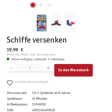
Schiffe versenken
19,99 €
Preise inkl. MwSt. zzgl. Versandkosten
Sofort verfügbar, Lieferzeit: 3-5 Werktage
Produkt Anzahl: Gib den gewünschten Wert ein oder benutze die Schaltflächen um die Anzahl zu erhöhen
In den Warenkorb
Zum Merkzettel hinzufügen
Personenzahl:
Für 2 Spielende ab 8 Jahren
Spieldauer:
45 Minuten
Artikelnummer:
SSP49092
EAN:
4001504490928