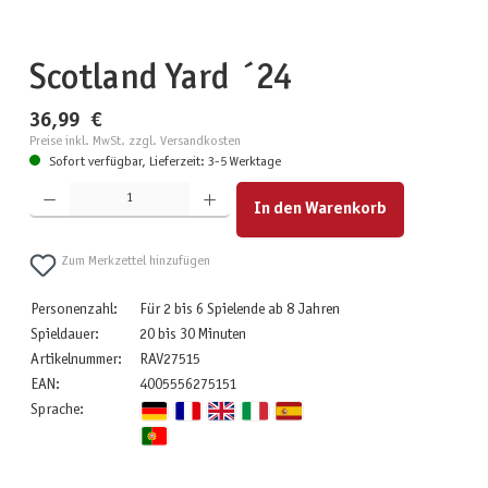
Scotland Yard ´24
36,99 €
Preise inkl. MwSt. zzgl. Versandkosten
Sofort verfügbar, Lieferzeit: 3-5 Werktage
Produkt Anzahl: Gib den gewünschten Wert ein oder benutze die Schaltflächen um die Anzahl zu erhöhen
In den Warenkorb
Zum Merkzettel hinzufügen
Personenzahl:
Für 2 bis 6 Spielende ab 8 Jahren
Spieldauer:
20 bis 30 Minuten
Artikelnummer:
RAV27515
EAN:
4005556275151
Sprache: