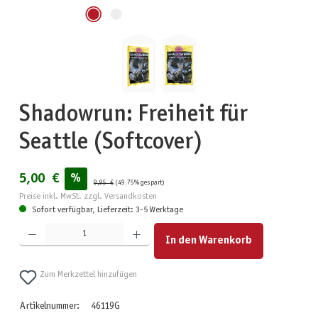
Shadowrun: Freiheit für
Seattle (Softcover)
5,00 €
%
9,95 €
(49.75% gespart)
Preise inkl. MwSt. zzgl. Versandkosten
Sofort verfügbar, Lieferzeit: 3-5 Werktage
Produkt Anzahl: Gib den gewünschten Wert ein oder benutze die Schaltflächen um die Anzahl zu erhöhen
In den Warenkorb
Zum Merkzettel hinzufügen
Artikelnummer:
46119G