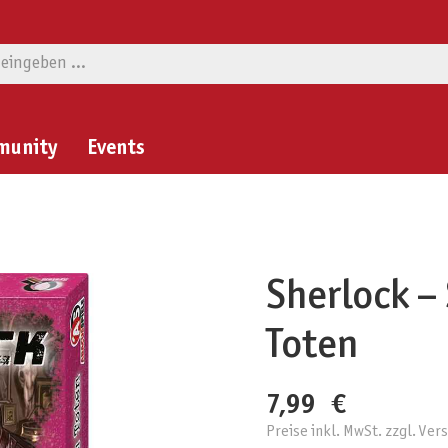
munity
Events
Sherlock –
Toten
7,99 €
Preise inkl. MwSt. zzgl. Ve