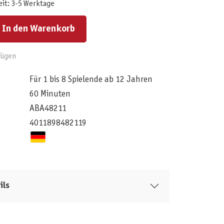
eit: 3-5 Werktage
ert ein oder benutze die Schaltflächen um die Anzahl zu erhöhen oder zu reduzieren.
In den Warenkorb
fügen
Für 1 bis 8 Spielende ab 12 Jahren
60 Minuten
ABA48211
4011898482119
ils