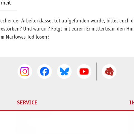
rheit
her der Arbeiterklasse, tot aufgefunden wurde, bittet euch di
fer gestorben? Und warum? Folgt mit eurem Ermittlerteam den Hi
um Marlowes Tod lösen?
SERVICE
I
Ersatzteilservice
I
AGB
K
Widerruf
D