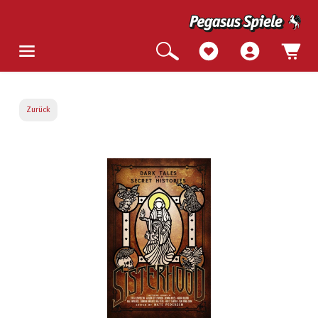
Zurück
Bildergalerie überspringen