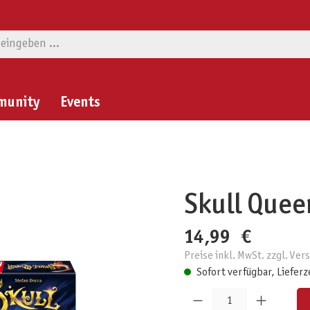
munity
Events
Skull Quee
14,99 €
Preise inkl. MwSt. zzgl. Ve
Sofort verfügbar, Lieferz
Produkt Anzahl: Gib den gewünschten W