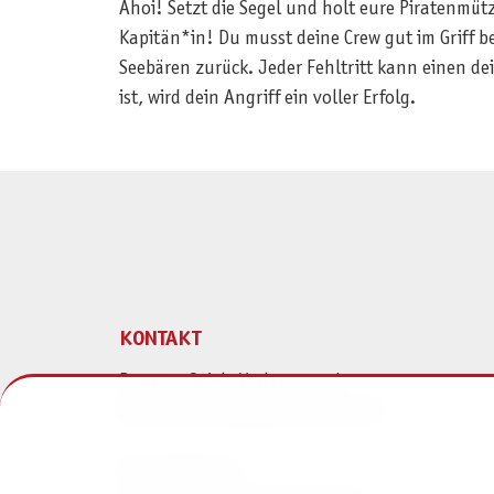
Ahoi! Setzt die Segel und holt eure Piratenmütz
Kapitän*in! Du musst deine Crew gut im Griff b
Seebären zurück. Jeder Fehltritt kann einen de
ist, wird dein Angriff ein voller Erfolg.
KONTAKT
Pegasus Spiele Verlags- und
Medienvertriebsgesellschaft mbH
Am Straßbach 3