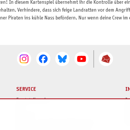
en! In diesem Kartenspiel übernehmt ihr die Kontrolle über ein
ehalten. Verhindere, dass sich feige Landratten vor dem Angrif
iner Piraten ins kühle Nass befördern. Nur wenn deine Crew im
SERVICE
I
Ersatzteilservice
I
AGB
K
Widerruf
D
Versand- und Zahlungsbedingungen
Pr