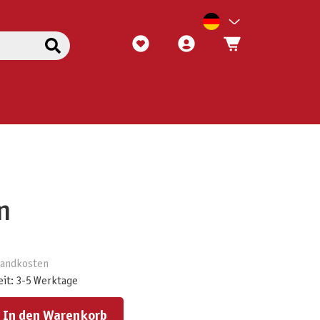
n
rsandkosten
eit: 3-5 Werktage
ert ein oder benutze die Schaltflächen um die Anzahl zu erhöhen oder zu reduzieren.
In den Warenkorb