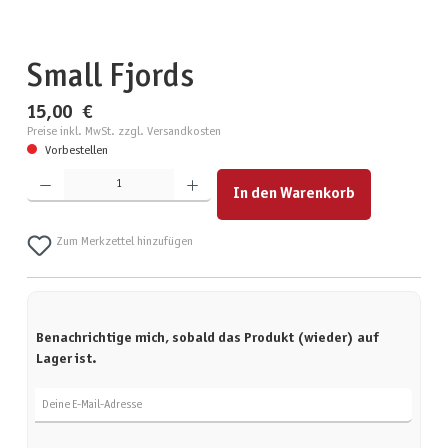
Small Fjords
15,00 €
Preise inkl. MwSt. zzgl. Versandkosten
Vorbestellen
Produkt Anzahl: Gib den gewünschten Wert ein oder benutze die Schaltflächen um die Anzahl zu erhöhen
In den Warenkorb
Zum Merkzettel hinzufügen
Benachrichtige mich, sobald das Produkt (wieder) auf
Lager ist.
Deine E-Mail-Adresse