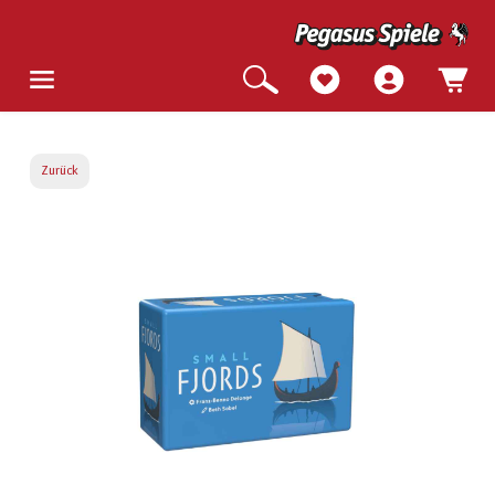
Zurück
Bildergalerie überspringen