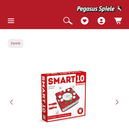
Zurück
Bildergalerie überspringen