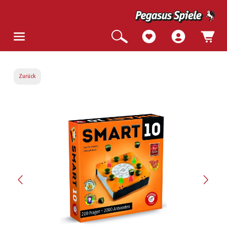
Zurück
Bildergalerie überspringen