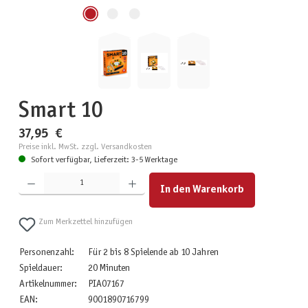
Smart 10
37,95 €
Preise inkl. MwSt. zzgl. Versandkosten
Sofort verfügbar, Lieferzeit: 3-5 Werktage
Produkt Anzahl: Gib den gewünschten Wert ein oder benutze die Schaltflächen um die Anzahl zu erhöhen
In den Warenkorb
Zum Merkzettel hinzufügen
Personenzahl:
Für 2 bis 8 Spielende ab 10 Jahren
Spieldauer:
20 Minuten
Artikelnummer:
PIA07167
EAN:
9001890716799