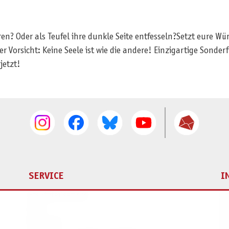
en? Oder als Teufel ihre dunkle Seite entfesseln?Setzt eure Wür
r Vorsicht: Keine Seele ist wie die andere! Einzigartige Sonder
jetzt!
SERVICE
I
Ersatzteilservice
I
AGB
K
Widerruf
D