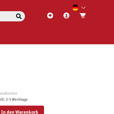
rsandkosten
eit: 3-5 Werktage
ert ein oder benutze die Schaltflächen um die Anzahl zu erhöhen oder zu reduzieren.
In den Warenkorb