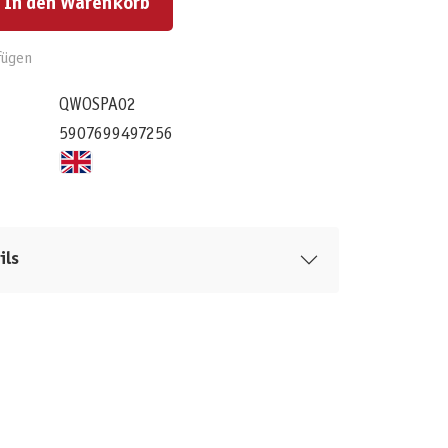
In den Warenkorb
fügen
QWOSPA02
5907699497256
ils