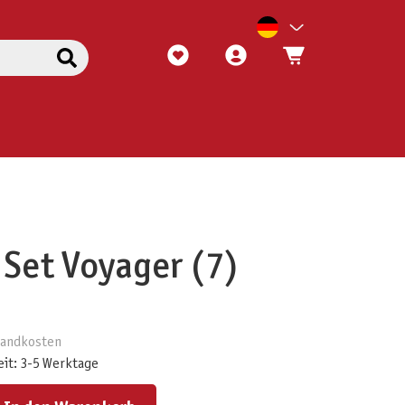
 Set Voyager (7)
rsandkosten
eit: 3-5 Werktage
ert ein oder benutze die Schaltflächen um die Anzahl zu erhöhen oder zu reduzieren.