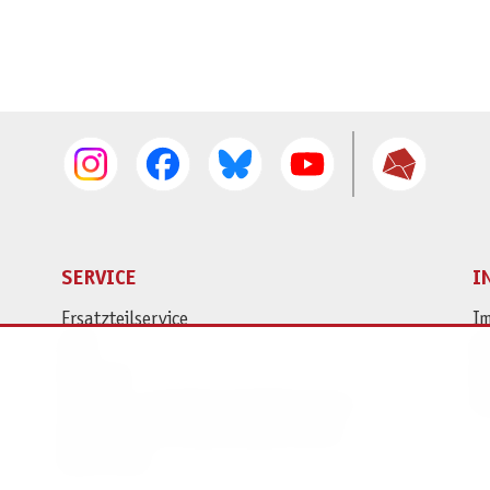
SERVICE
I
Ersatzteilservice
I
AGB
K
Widerruf
D
Versand- und Zahlungsbedingungen
Pr
Batterie- und Verpackungshinweise
B2B Portal