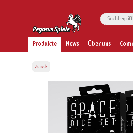
Produkte
News
Über uns
Com
Zurück
Bildergalerie überspringen