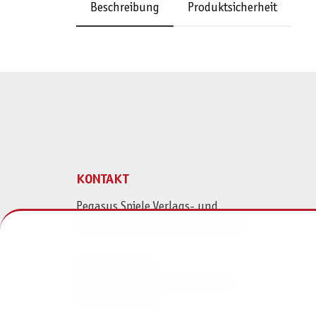
Beschreibung
Produktsicherheit
KONTAKT
Pegasus Spiele Verlags- und
Medienvertriebsgesellschaft mbH
Am Straßbach 3
61169 Friedberg (Deutschland)
+49 6031 72170