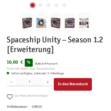
Spaceship Unity – Season 1.2
[Erweiterung]
10,00 €
%
49,99 €
(80% gespart)
Preise inkl. MwSt. zzgl. Versandkosten
Sofort verfügbar, Lieferzeit: 3-5 Werktage
Produkt Anzahl: Gib den gewünschten Wert ein oder benutze die Schaltflächen um die Anzahl zu erhöhen
In den Warenkorb
Zum Merkzettel hinzufügen
Artikelnummer:
51852G