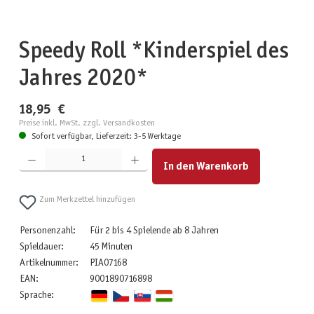
Speedy Roll *Kinderspiel des
Jahres 2020*
18,95 €
Preise inkl. MwSt. zzgl. Versandkosten
Sofort verfügbar, Lieferzeit: 3-5 Werktage
Produkt Anzahl: Gib den gewünschten Wert ein oder benutze die Schaltflächen um die Anzahl zu erhöhen
In den Warenkorb
Zum Merkzettel hinzufügen
Personenzahl:
Für 2 bis 4 Spielende ab 8 Jahren
Spieldauer:
45 Minuten
Artikelnummer:
PIA07168
EAN:
9001890716898
Sprache: