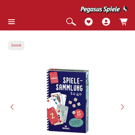
Zurück
Bildergalerie überspringen