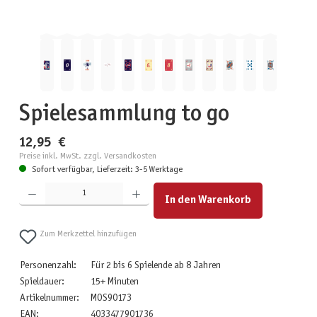
Spielesammlung to go
12,95 €
Preise inkl. MwSt. zzgl. Versandkosten
Sofort verfügbar, Lieferzeit: 3-5 Werktage
Produkt Anzahl: Gib den gewünschten Wert ein oder benutze die Schaltflächen um die Anzahl zu erhöhen
In den Warenkorb
Zum Merkzettel hinzufügen
Personenzahl:
Für 2 bis 6 Spielende ab 8 Jahren
Spieldauer:
15+ Minuten
Artikelnummer:
MOS90173
EAN:
4033477901736