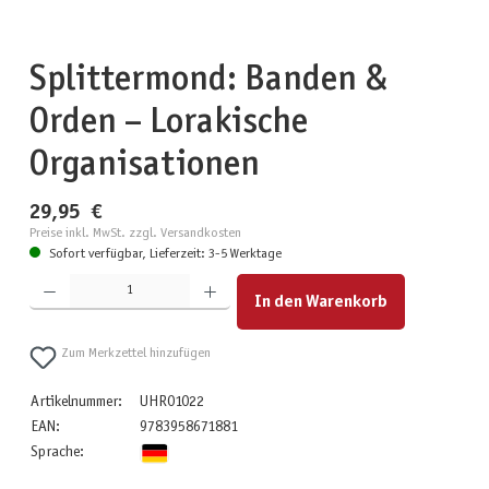
Splittermond: Banden &
Orden – Lorakische
Organisationen
29,95 €
Preise inkl. MwSt. zzgl. Versandkosten
Sofort verfügbar, Lieferzeit: 3-5 Werktage
Produkt Anzahl: Gib den gewünschten Wert ein oder benutze die Schaltflächen um die Anzahl zu erhöhen
In den Warenkorb
Zum Merkzettel hinzufügen
Artikelnummer:
UHR01022
EAN:
9783958671881
Sprache: