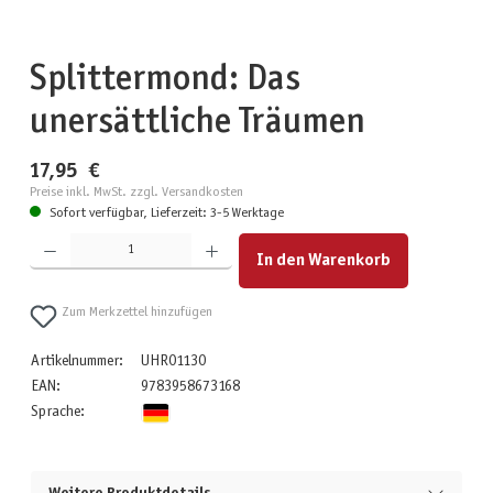
Splittermond: Das
unersättliche Träumen
17,95 €
Preise inkl. MwSt. zzgl. Versandkosten
Sofort verfügbar, Lieferzeit: 3-5 Werktage
Produkt Anzahl: Gib den gewünschten Wert ein oder benutze die Schaltflächen um die Anzahl zu erhöhen
In den Warenkorb
Zum Merkzettel hinzufügen
Artikelnummer:
UHR01130
EAN:
9783958673168
Sprache: