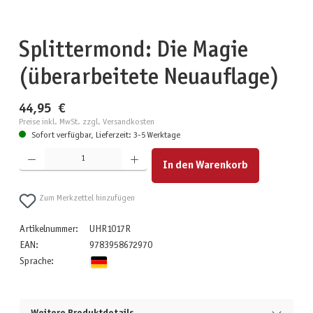
Splittermond: Die Magie
(überarbeitete Neuauflage)
44,95 €
Preise inkl. MwSt. zzgl. Versandkosten
Sofort verfügbar, Lieferzeit: 3-5 Werktage
Produkt Anzahl: Gib den gewünschten Wert ein oder benutze die Schaltflächen um die Anzahl zu erhöhen
In den Warenkorb
Zum Merkzettel hinzufügen
Artikelnummer:
UHR1017R
EAN:
9783958672970
Sprache: