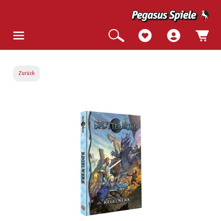
Zurück
Bildergalerie überspringen