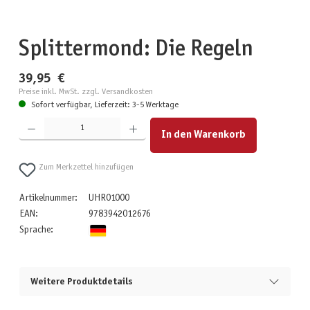
Splittermond: Die Regeln
39,95 €
Preise inkl. MwSt. zzgl. Versandkosten
Sofort verfügbar, Lieferzeit: 3-5 Werktage
Produkt Anzahl: Gib den gewünschten Wert ein oder benutze die Schaltflächen um die Anzahl zu erhöhen
In den Warenkorb
Zum Merkzettel hinzufügen
Artikelnummer:
UHR01000
EAN:
9783942012676
Sprache:
Weitere Produktdetails