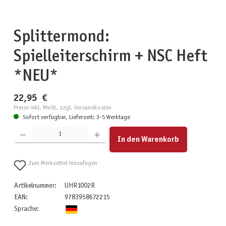
Splittermond:
Spielleiterschirm + NSC Heft
*NEU*
22,95 €
Preise inkl. MwSt. zzgl. Versandkosten
Sofort verfügbar, Lieferzeit: 3-5 Werktage
Produkt Anzahl: Gib den gewünschten Wert ein oder benutze die Schaltflächen um die Anzahl zu erhöhen
In den Warenkorb
Zum Merkzettel hinzufügen
Artikelnummer:
UHR1002R
EAN:
9783958672215
Sprache: