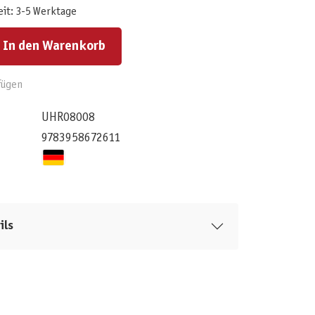
eit: 3-5 Werktage
ert ein oder benutze die Schaltflächen um die Anzahl zu erhöhen oder zu reduzieren.
In den Warenkorb
fügen
UHR08008
9783958672611
ils