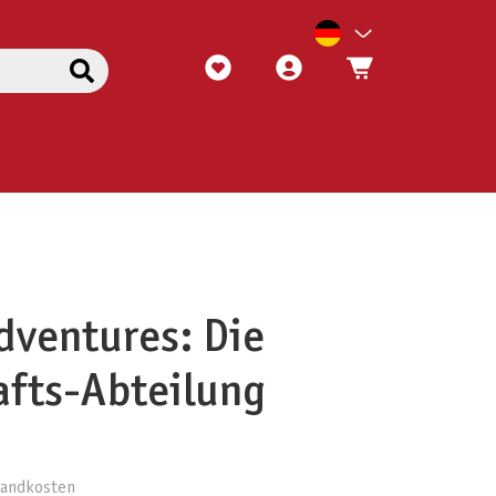
Adventures: Die
afts-Abteilung
rsandkosten