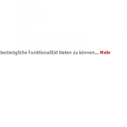
SERVICE
I
Ersatzteilservice
I
AGB
K
Widerruf
D
Versand- und Zahlungsbedingungen
Pr
Batterie- und Verpackungshinweise
 bestmögliche Funktionalität bieten zu können...
Mehr
B2B Portal