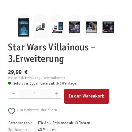
Star Wars Villainous –
3.Erweiterung
29,99 €
Preise inkl. MwSt. zzgl. Versandkosten
Sofort verfügbar, Lieferzeit: 3-5 Werktage
Produkt Anzahl: Gib den gewünschten Wert ein oder benutze die Schaltflächen um die Anzahl zu erhöhen
In den Warenkorb
Zum Merkzettel hinzufügen
Personenzahl:
Für Ab 2 Spielende ab 10 Jahren
Spieldauer:
40 Minuten