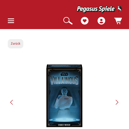
Zurück
Bildergalerie überspringen