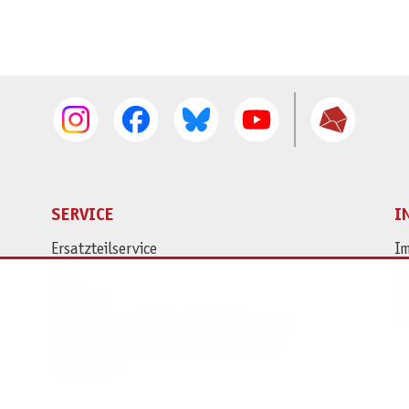
SERVICE
I
Ersatzteilservice
I
AGB
K
Widerruf
D
Versand- und Zahlungsbedingungen
Pr
Batterie- und Verpackungshinweise
B2B Portal