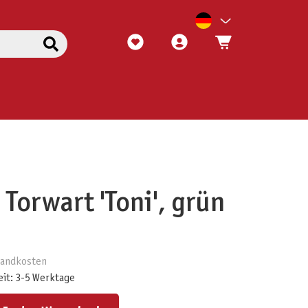
Torwart 'Toni', grün
rsandkosten
eit: 3-5 Werktage
ert ein oder benutze die Schaltflächen um die Anzahl zu erhöhen oder zu reduzieren.