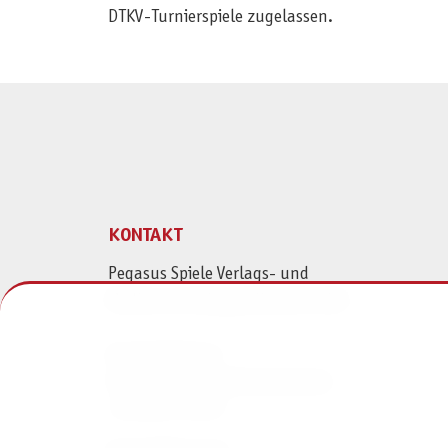
DTKV-Turnierspiele zugelassen.
KONTAKT
Pegasus Spiele Verlags- und
Medienvertriebsgesellschaft mbH
Am Straßbach 3
61169 Friedberg (Deutschland)
+49 6031 72170