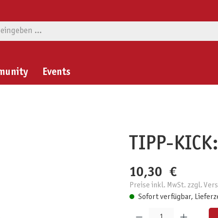
munity
Events
TIPP-KICK: 
10,30 €
Preise inkl. MwSt. zzgl. Ve
Sofort verfügbar, Lieferz
Produkt Anzahl: Gib den gewünschten W