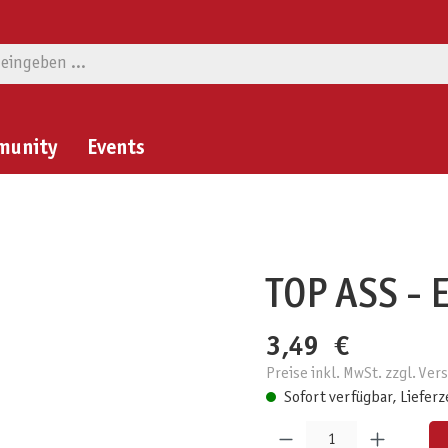
munity
Events
TOP ASS - E
3,49 €
Preise inkl. MwSt. zzgl. Ve
Sofort verfügbar, Lieferz
Produkt Anzahl: Gib den gewünschten W