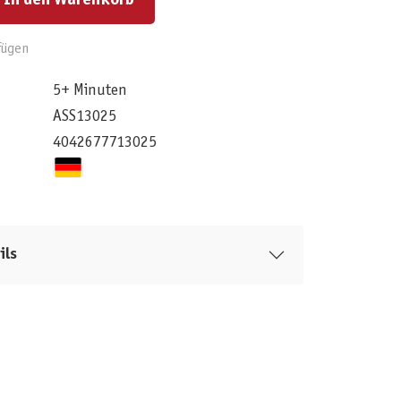
fügen
5+ Minuten
ASS13025
4042677713025
ils