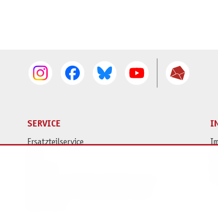
SERVICE
I
Ersatzteilservice
I
AGB
K
Widerruf
D
Versand- und Zahlungsbedingungen
Pr
Batterie- und Verpackungshinweise
B2B Portal