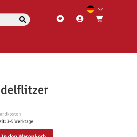
delflitzer
rsandkosten
eit: 3-5 Werktage
ert ein oder benutze die Schaltflächen um die Anzahl zu erhöhen oder zu reduzieren.
In den Warenkorb