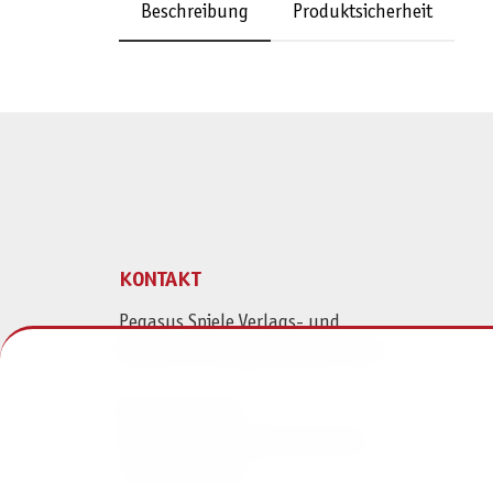
Beschreibung
Produktsicherheit
KONTAKT
Pegasus Spiele Verlags- und
Medienvertriebsgesellschaft mbH
Am Straßbach 3
61169 Friedberg (Deutschland)
+49 6031 72170