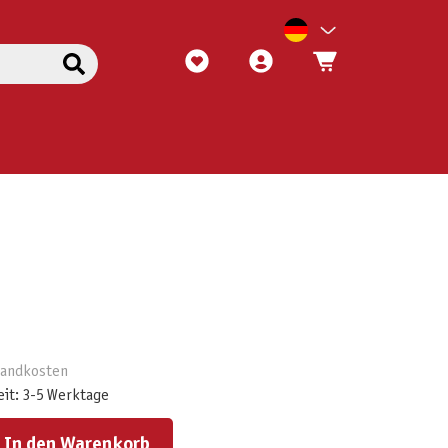
rsandkosten
eit: 3-5 Werktage
ert ein oder benutze die Schaltflächen um die Anzahl zu erhöhen oder zu reduzieren.
In den Warenkorb