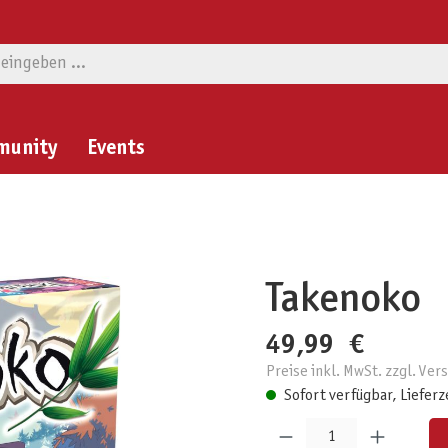
munity
Events
Takenoko
49,99 €
Preise inkl. MwSt. zzgl. Ve
Sofort verfügbar, Lieferz
Produkt Anzahl: Gib den gewünschten W