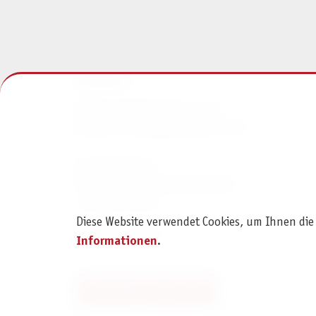
KONTAKT
Pegasus Spiele Verlags- und
Medienvertriebsgesellschaft mbH
Am Straßbach 3
61169 Friedberg (Deutschland)
+49 6031 72170
Diese Website verwendet Cookies, um Ihnen die
Kontaktformular
Informationen
.
Bestellung widerrufen