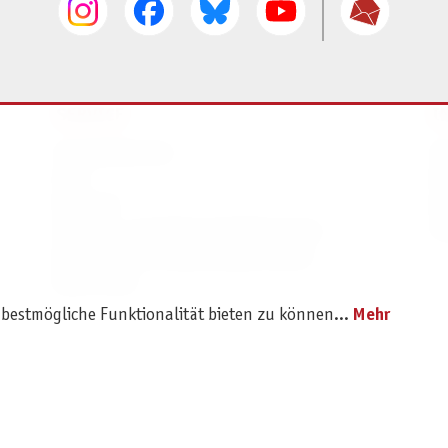
SERVICE
I
Ersatzteilservice
I
AGB
K
Widerruf
D
Versand- und Zahlungsbedingungen
Pr
Batterie- und Verpackungshinweise
B2B Portal
 bestmögliche Funktionalität bieten zu können...
Mehr