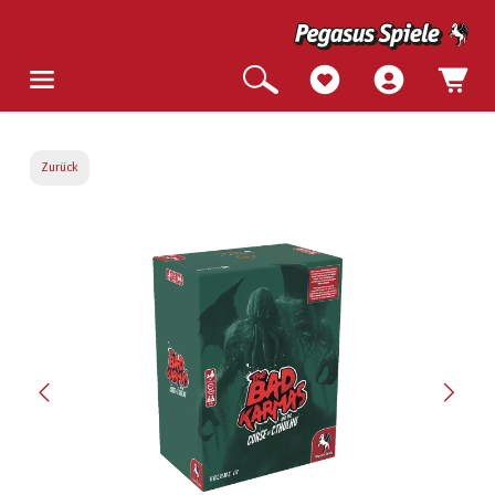
Zurück
Bildergalerie überspringen