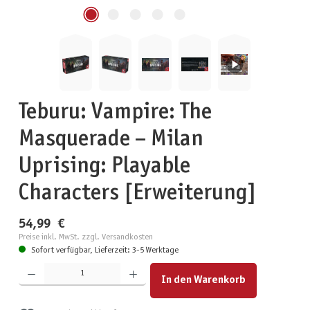
Teburu: Vampire: The
Masquerade – Milan
Uprising: Playable
Characters [Erweiterung]
54,99 €
Preise inkl. MwSt. zzgl. Versandkosten
Sofort verfügbar, Lieferzeit: 3-5 Werktage
Produkt Anzahl: Gib den gewünschten Wert ein oder benutze die Schaltflächen um die Anzahl zu erhöhen
In den Warenkorb