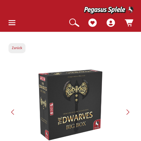
Zurück
Bildergalerie überspringen