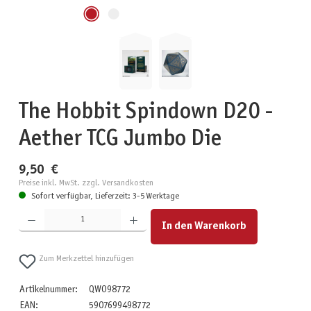
The Hobbit Spindown D20 -
Aether TCG Jumbo Die
9,50 €
Preise inkl. MwSt. zzgl. Versandkosten
Sofort verfügbar, Lieferzeit: 3-5 Werktage
Produkt Anzahl: Gib den gewünschten Wert ein oder benutze die Schaltflächen um die Anzahl zu erhöhen
In den Warenkorb
Zum Merkzettel hinzufügen
Artikelnummer:
QWO98772
EAN:
5907699498772