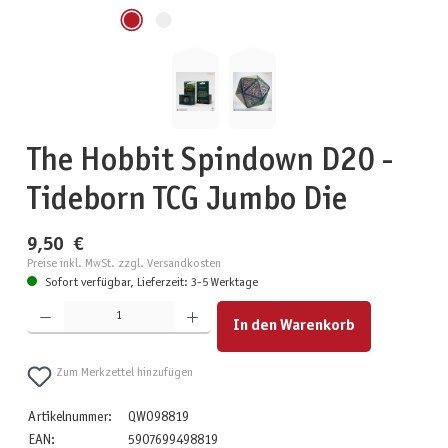
The Hobbit Spindown D20 -
Tideborn TCG Jumbo Die
9,50 €
Preise inkl. MwSt. zzgl. Versandkosten
Sofort verfügbar, Lieferzeit: 3-5 Werktage
Produkt Anzahl: Gib den gewünschten Wert ein oder benutze die Schaltflächen um die Anzahl zu erhöhen
In den Warenkorb
Zum Merkzettel hinzufügen
Artikelnummer:
QWO98819
EAN:
5907699498819