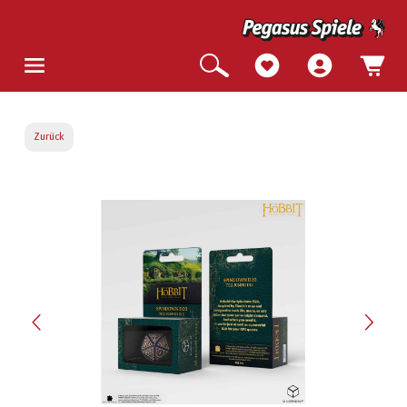
Zurück
Bildergalerie überspringen