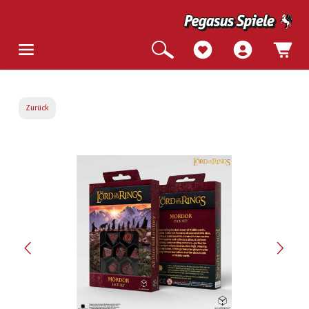
Zurück
Bildergalerie überspringen