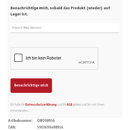
Benachrichtige mich, sobald das Produkt (wieder) auf
Lager ist.
Deine E-Mail-Adresse
Benachrichtige mich
Ich habe die
Datenschutzerklärung
und die
AGB
gelesen und bin mit ihnen
einverstanden.
Artikelnummer:
QWO98956
EAN:
5907699498956