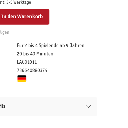
eit: 3-5 Werktage
ert ein oder benutze die Schaltflächen um die Anzahl zu erhöhen oder zu reduzieren.
In den Warenkorb
fügen
Für 2 bis 4 Spielende ab 9 Jahren
20 bis 40 Minuten
EAG01011
736640880374
ils