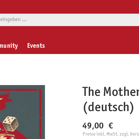
munity
Events
The Mother
(deutsch)
49,00 €
Preise inkl. MwSt. zzgl. Ve