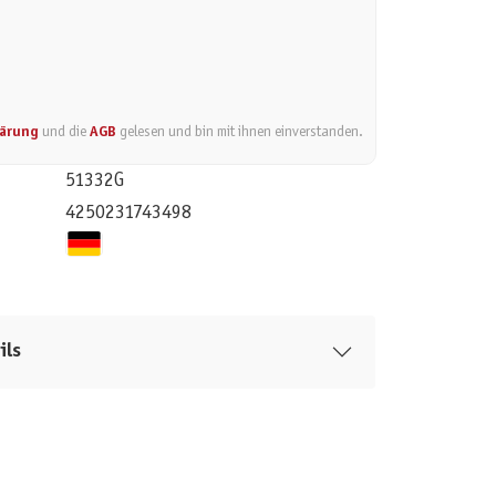
lärung
und die
AGB
gelesen und bin mit ihnen einverstanden.
51332G
4250231743498
ils