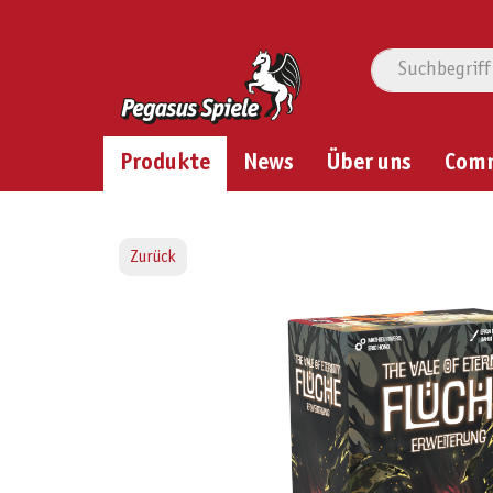
Produkte
News
Über uns
Com
Zurück
Bildergalerie überspringen