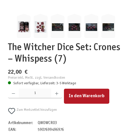
The Witcher Dice Set: Crones
– Whispess (7)
22,00 €
Preise inkl. MwSt. zzgl. Versandkosten
Sofort verfügbar, Lieferzeit: 3-5 Werktage
Produkt Anzahl: Gib den gewünschten Wert ein oder benutze die Schaltflächen um die Anzahl zu erhöhen
In den Warenkorb
Zum Merkzettel hinzufügen
Artikelnummer:
QWOWCR03
EAN:
5907699496976