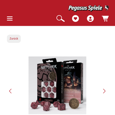
Zurück
Bildergalerie überspringen